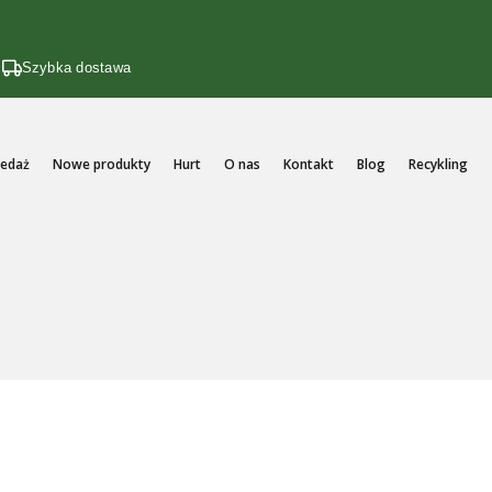
i
Szybka dostawa
edaż
Nowe produkty
Hurt
O nas
Kontakt
Blog
Recykling