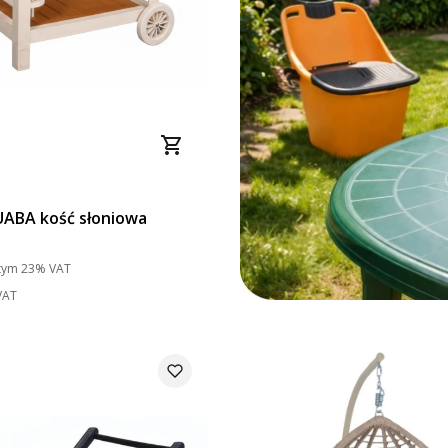
ABA kość słoniowa
to
tym
23%
VAT
VAT