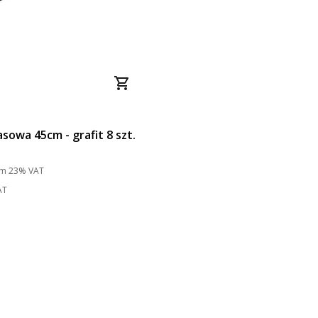
sowa 45cm - grafit 8 szt.
to
ym
23%
VAT
AT