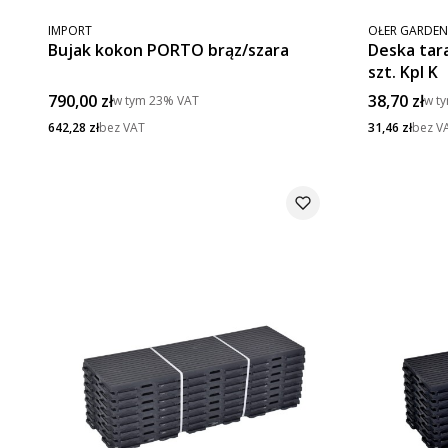
PRODUCENT
PRODUCENT
IMPORT
OŁER GARDEN
Bujak kokon PORTO brąz/szara
Deska tar
szt. Kpl K
Cena brutto
Cena brut
790,00 zł
38,70 zł
w tym
23%
VAT
w t
Cena netto
Cena netto
642,28 zł
bez VAT
31,46 zł
bez V