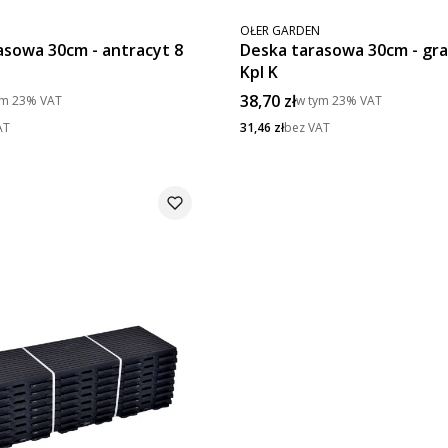
PRODUCENT
OŁER GARDEN
asowa 30cm - antracyt 8
Deska tarasowa 30cm - graf
Kpl K
to
Cena brutto
38,70 zł
ym
23%
VAT
w tym
23%
VAT
Cena netto
AT
31,46 zł
bez VAT