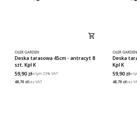
PRODUCENT
PRODUCENT
OŁER GARDEN
OŁER GARDEN
Deska tarasowa 45cm - antracyt 8
Deska tara
szt. Kpl K
Kpl K
Cena brutto
Cena brut
59,90 zł
59,90 zł
w tym
23%
VAT
w t
Cena netto
Cena netto
48,70 zł
bez VAT
48,70 zł
bez V