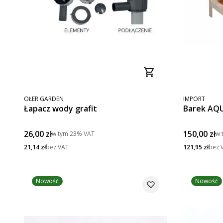
PRODUCENT
PRODUCENT
OŁER GARDEN
IMPORT
Łapacz wody grafit
Barek AQU
Cena brutto
Cena brut
26,00 zł
150,00 zł
w tym
23%
VAT
w 
Cena netto
Cena netto
21,14 zł
bez VAT
121,95 zł
bez 
Nowość
Nowość