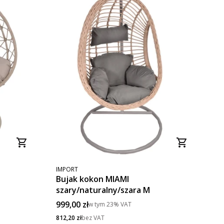
PRODUCENT
IMPORT
Bujak kokon MIAMI
szary/naturalny/szara M
Cena brutto
999,00 zł
w tym
23%
VAT
Cena netto
812,20 zł
bez VAT