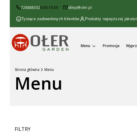
728888332
8:00-16:00
sklep@oler.pl
Tysiące zadowolonych klientów
Produkty najwyższej jakośc
Menu
Promocje
Wyprz
Strona główna
Menu
Menu
FILTRY