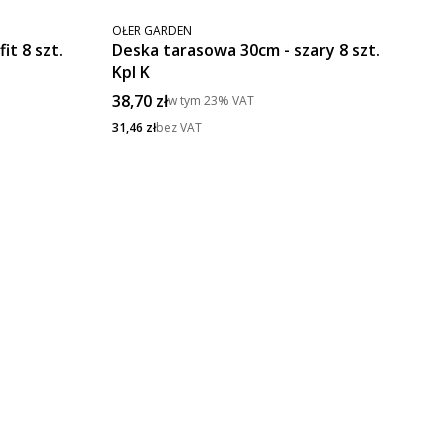
PRODUCENT
OŁER GARDEN
it 8 szt.
Deska tarasowa 30cm - szary 8 szt.
Kpl K
Cena brutto
38,70 zł
w tym
23%
VAT
Cena netto
31,46 zł
bez VAT