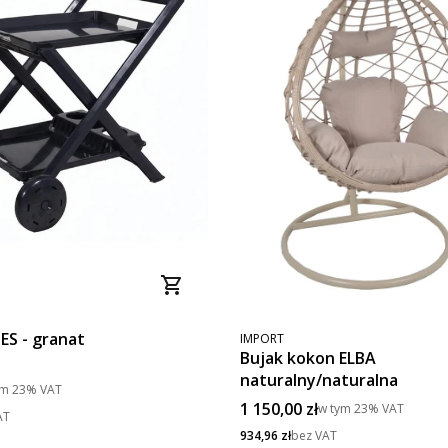
PRODUCENT
ES - granat
IMPORT
Bujak kokon ELBA
naturalny/naturalna
to
ym
23%
VAT
Cena brutto
1 150,00 zł
w tym
23%
VAT
AT
Cena netto
934,96 zł
bez VAT