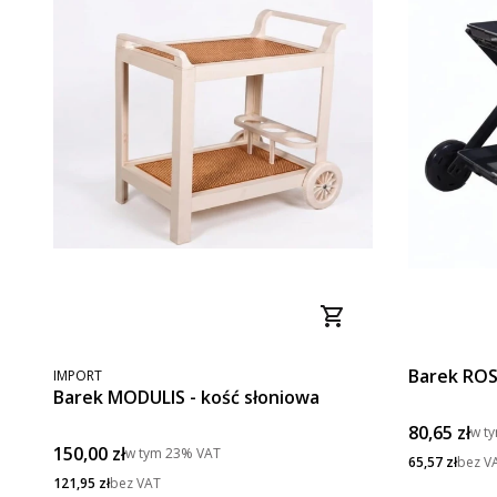
PRODUCENT
Barek ROS
IMPORT
Barek MODULIS - kość słoniowa
Cena brut
80,65 zł
w t
Cena brutto
150,00 zł
w tym
23%
VAT
Cena netto
65,57 zł
bez V
Cena netto
121,95 zł
bez VAT