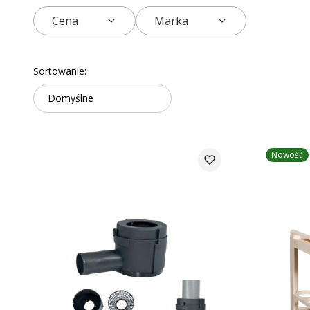
Cena
Marka
Koniec filtrów
Lista produktów
Sortowanie:
Domyślne
Nowość