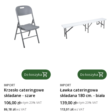
Do koszyka
Do koszyka
PRODUCENT
PRODUCENT
IMPORT
IMPORT
Krzesło cateringowe
Ławka cateringowa
składane - szare
składana 180 cm. - biała
Cena brutto
Cena brutto
106,00 zł
139,00 zł
w tym
23%
VAT
w tym
23%
VAT
Cena netto
Cena netto
86,18 zł
bez VAT
113,01 zł
bez VAT