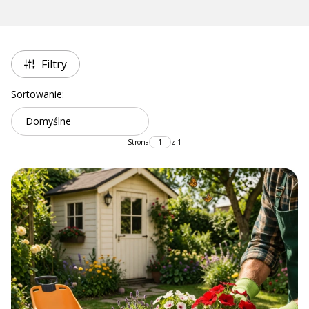
Filtry
Lista produktów
Sortowanie:
Domyślne
Strona
z 1