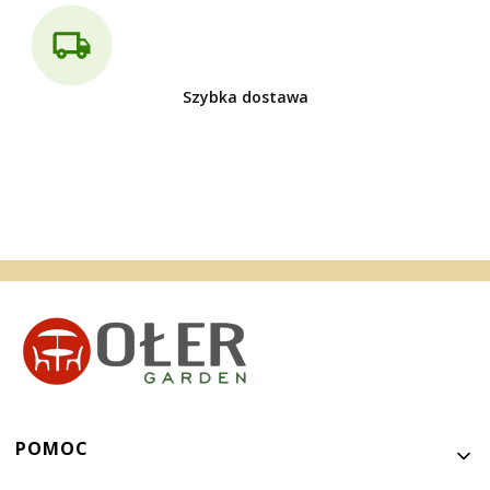
Szybka dostawa
Linki w stopce
POMOC