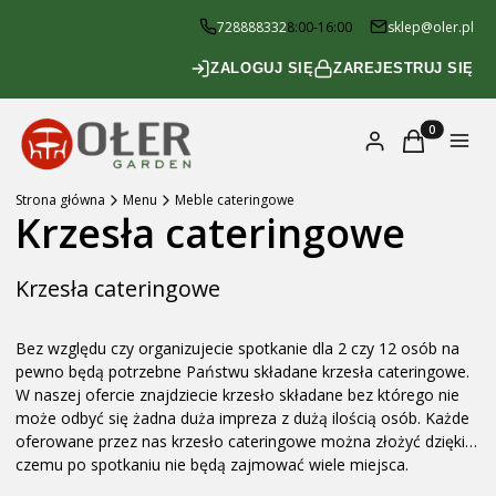
728888332
8:00-16:00
sklep@oler.pl
ZALOGUJ SIĘ
ZAREJESTRUJ SIĘ
Produkty w k
Zaloguj się
Koszyk
Menu
Strona główna
Menu
Meble cateringowe
Krzesła cateringowe
Krzesła cateringowe
Bez względu czy organizujecie spotkanie dla 2 czy 12 osób na
pewno będą potrzebne Państwu składane krzesła cateringowe.
W naszej ofercie znajdziecie krzesło składane bez którego nie
może odbyć się żadna duża impreza z dużą ilością osób. Każde
oferowane przez nas krzesło cateringowe można złożyć dzięki
czemu po spotkaniu nie będą zajmować wiele miejsca.