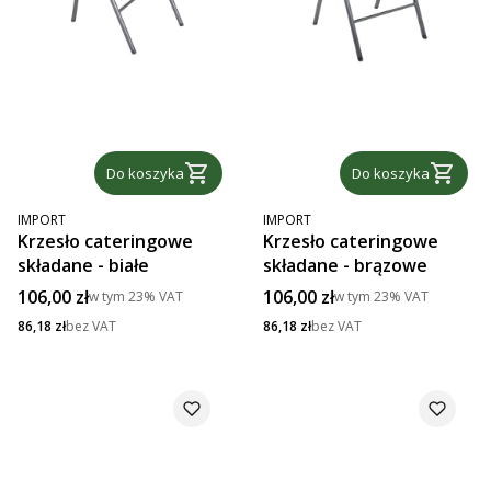
Do koszyka
Do koszyka
PRODUCENT
PRODUCENT
IMPORT
IMPORT
Krzesło cateringowe
Krzesło cateringowe
składane - białe
składane - brązowe
Cena brutto
Cena brutto
106,00 zł
106,00 zł
w tym
23%
VAT
w tym
23%
VAT
Cena netto
Cena netto
86,18 zł
bez VAT
86,18 zł
bez VAT