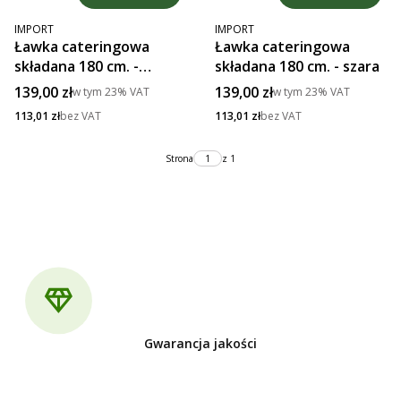
PRODUCENT
PRODUCENT
IMPORT
IMPORT
Ławka cateringowa
Ławka cateringowa
składana 180 cm. -
składana 180 cm. - szara
brązowa
Cena brutto
Cena brutto
139,00 zł
139,00 zł
w tym
23%
VAT
w tym
23%
VAT
Cena netto
Cena netto
113,01 zł
bez VAT
113,01 zł
bez VAT
Strona
z 1
Gwarancja jakości