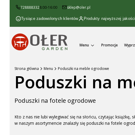
728888332
8:00-16:00
sklep@oler.pl
Tysiące zadowolonych klientów
Produkty najwyższej jakośc
Menu
Promocje
Wyprz
Strona główna
Menu
Poduszki na meble ogrodowe
Poduszki na m
Poduszki na fotele ogrodowe
Kto z nas nie lubi wylegiwać się na słońcu, czytając książk
w naszym asortymencie znalazły się poduszki na fotele ogrod