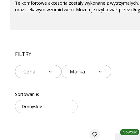
Te komfortowe akcesoria zostały wykonane z wytrzymałych, 
oraz ciekawym wzornictwem. Można je użytkować przez długi 
FILTRY
Cena
Marka
Koniec filtrów
Lista produktów
Sortowanie:
Domyślne
Nowość