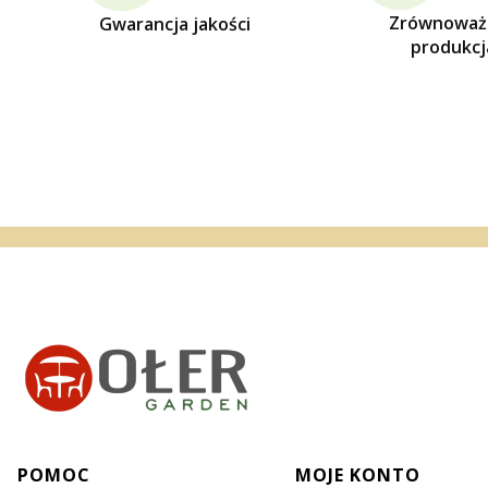
Zrównoważ
Gwarancja jakości
produkcj
Linki w stopce
POMOC
MOJE KONTO