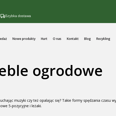
i
Szybka dostawa
edaż
Nowe produkty
Hurt
O nas
Kontakt
Blog
Recykling
eble ogrodowe
ę, słuchając muzyki czy też opalając się? Takie formy spędzania czas
owe 5-pozycyjne i leżaki.