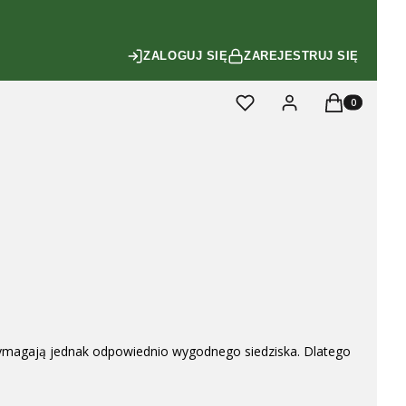
ZALOGUJ SIĘ
ZAREJESTRUJ SIĘ
Produkty w ko
Ulubione
Zaloguj się
Koszyk
u wymagają jednak odpowiednio wygodnego siedziska. Dlatego