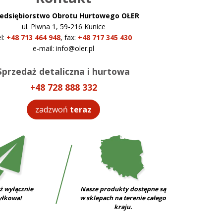
edsiębiorstwo Obrotu Hurtowego OŁER
ul. Piwna 1, 59-216 Kunice
el:
+48 713 464 948
,
fax:
+48 717 345 430
e-mail:
info@oler.pl
Sprzedaż detaliczna i hurtowa
+48 728 888 332
zadzwoń
teraz
ż wyłącznie
Nasze produkty dostępne są
yłkowa!
w sklepach na terenie całego
kraju.