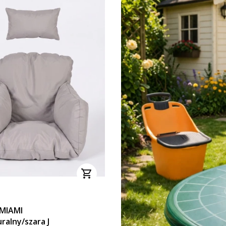
 MIAMI
ralny/szara J