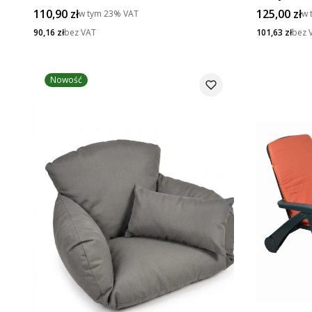
Cena brutto
Cena brut
110,90 zł
125,00 zł
w tym
23%
VAT
w 
Cena netto
Cena netto
90,16 zł
bez VAT
101,63 zł
bez 
Nowość