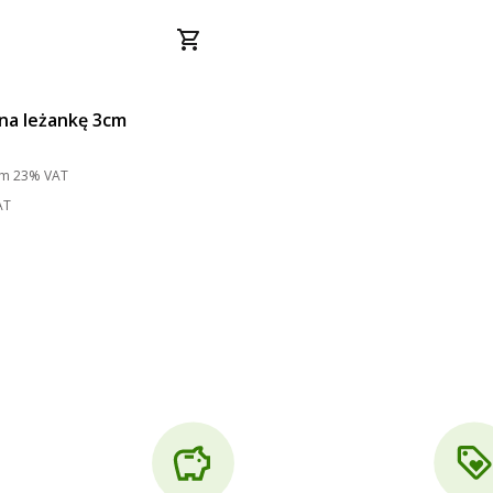
na leżankę 3cm
to
ym
23%
VAT
AT