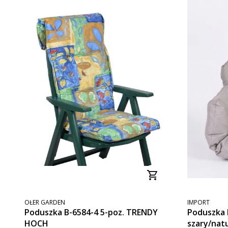
PRODUCENT
PRODUCENT
OŁER GARDEN
IMPORT
Poduszka B-6584-4 5-poz. TRENDY
Poduszka
HOCH
szary/natu