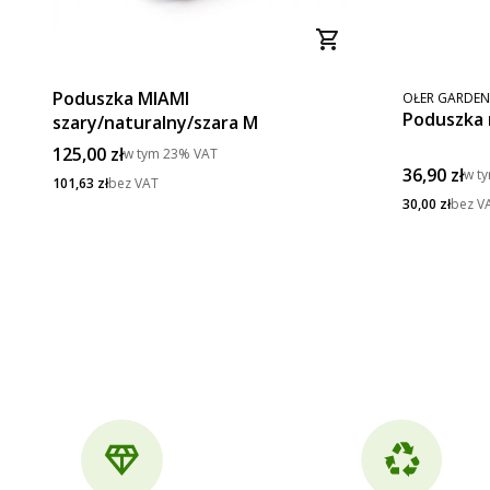
PRODUCENT
Poduszka MIAMI
OŁER GARDEN
Poduszka 
szary/naturalny/szara M
Cena brutto
125,00 zł
w tym
23%
VAT
Cena brut
36,90 zł
w t
Cena netto
101,63 zł
bez VAT
Cena netto
30,00 zł
bez V