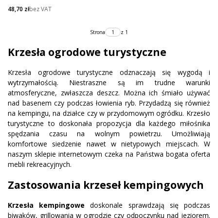
Cena netto
48,70 zł
bez VAT
Strona
z 1
Krzesła ogrodowe turystyczne
Krzesła ogrodowe turystyczne odznaczają się wygodą i
wytrzymałością. Niestraszne są im trudne warunki
atmosferyczne, zwłaszcza deszcz. Można ich śmiało używać
nad basenem czy podczas łowienia ryb. Przydadzą się również
na kempingu, na działce czy w przydomowym ogródku. Krzesło
turystyczne to doskonała propozycja dla każdego miłośnika
spędzania czasu na wolnym powietrzu. Umożliwiają
komfortowe siedzenie nawet w nietypowych miejscach. W
naszym sklepie internetowym czeka na Państwa bogata oferta
mebli rekreacyjnych.
Zastosowania krzeseł kempingowych
Krzesła kempingowe
doskonale sprawdzają się podczas
biwaków, grillowania w ogrodzie czy odpoczynku nad jeziorem.