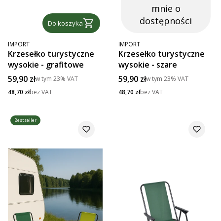
mnie o
dostępności
Do koszyka
PRODUCENT
PRODUCENT
IMPORT
IMPORT
Krzesełko turystyczne
Krzesełko turystyczne
wysokie - grafitowe
wysokie - szare
Cena brutto
Cena brutto
59,90 zł
59,90 zł
w tym
23%
VAT
w tym
23%
VAT
Cena netto
Cena netto
48,70 zł
bez VAT
48,70 zł
bez VAT
Bestseller