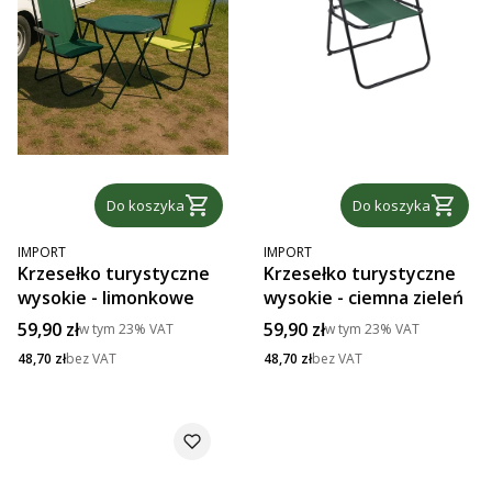
Do koszyka
Do koszyka
PRODUCENT
PRODUCENT
IMPORT
IMPORT
Krzesełko turystyczne
Krzesełko turystyczne
wysokie - limonkowe
wysokie - ciemna zieleń
Cena brutto
Cena brutto
59,90 zł
59,90 zł
w tym
23%
VAT
w tym
23%
VAT
Cena netto
Cena netto
48,70 zł
bez VAT
48,70 zł
bez VAT