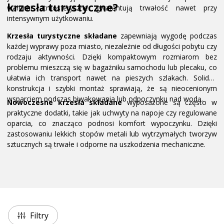
krzesła turystyczne?
warunki atmosferyczne gwarantują trwałość nawet przy
intensywnym użytkowaniu.
Krzesła turystyczne składane
zapewniają wygodę podczas
każdej wyprawy poza miasto, niezależnie od długości pobytu czy
rodzaju aktywności. Dzięki kompaktowym rozmiarom bez
problemu mieszczą się w bagażniku samochodu lub plecaku, co
ułatwia ich transport nawet na pieszych szlakach. Solidna
konstrukcja i szybki montaż sprawiają, że są nieocenionym
wsparciem podczas biwakowania lub odpoczynku nad wodą.
Nowoczesne krzesła składane
wyposażone są często w
praktyczne dodatki, takie jak uchwyty na napoje czy regulowane
oparcia, co znacząco podnosi komfort wypoczynku. Dzięki
zastosowaniu lekkich stopów metali lub wytrzymałych tworzyw
sztucznych są trwałe i odporne na uszkodzenia mechaniczne.
Filtry