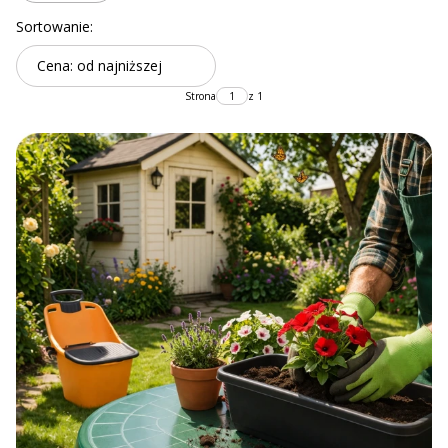
Lista produktów
Sortowanie:
Cena: od najniższej
Strona
z 1