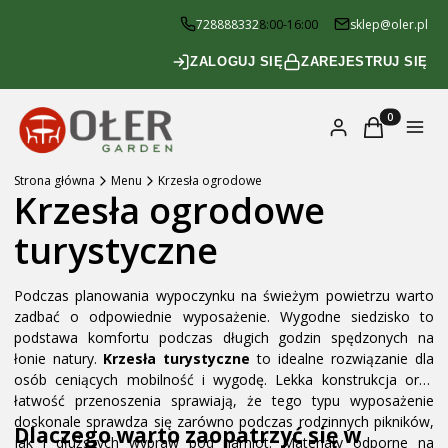
728888332
8:00-16:00
sklep@oler.pl
ZALOGUJ SIĘ
ZAREJESTRUJ SIĘ
Produkty w k
Zaloguj się
Koszyk
Menu
Strona główna
Menu
Krzesła ogrodowe
Krzesła ogrodowe
turystyczne
Podczas planowania wypoczynku na świeżym powietrzu warto
zadbać o odpowiednie wyposażenie. Wygodne siedzisko to
podstawa komfortu podczas długich godzin spędzonych na
łonie natury.
Krzesła turystyczne
to idealne rozwiązanie dla
osób ceniących mobilność i wygodę. Lekka konstrukcja oraz
łatwość przenoszenia sprawiają, że tego typu wyposażenie
doskonale sprawdza się zarówno podczas rodzinnych pikników,
Dlaczego warto zaopatrzyć się w
jak i dłuższych wypraw pod namiot. Materiały odporne na