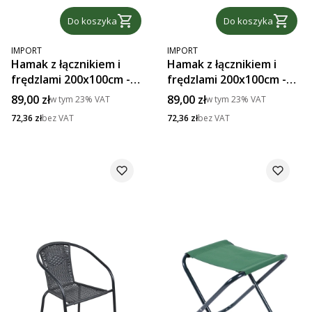
Do koszyka
Do koszyka
PRODUCENT
PRODUCENT
IMPORT
IMPORT
Hamak z łącznikiem i
Hamak z łącznikiem i
frędzlami 200x100cm -
frędzlami 200x100cm -
beżowy
turkus
Cena brutto
Cena brutto
89,00 zł
89,00 zł
w tym
23%
VAT
w tym
23%
VAT
Cena netto
Cena netto
72,36 zł
bez VAT
72,36 zł
bez VAT