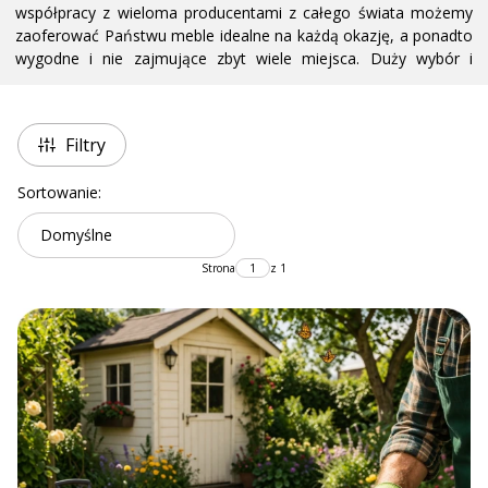
współpracy z wieloma producentami z całego świata możemy
zaoferować Państwu meble idealne na każdą okazję, a ponadto
wygodne i nie zajmujące zbyt wiele miejsca. Duży wybór i
różnorodność to gwarancja udanych zakupów w naszym sklepie.
Oferowane przez nas stołki wędkarskie, składane krzesła oraz
Filtry
hamaki znaleźć można także w marketach, hurtowniach i
sklepach ogrodniczych na terenie całego kraju. Zapytaj
Lista produktów
Sortowanie:
sprzedawcę w najbliższym sklepie o meble marki OŁER Garden.
Domyślne
Strona
z 1