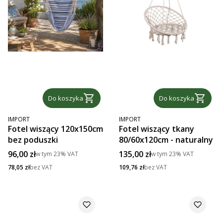
Do koszyka
Do koszyka
PRODUCENT
PRODUCENT
IMPORT
IMPORT
Fotel wiszący 120x150cm
Fotel wiszący tkany
bez poduszki
80/60x120cm - naturalny
Cena brutto
Cena brutto
96,00 zł
135,00 zł
w tym
23%
VAT
w tym
23%
VAT
Cena netto
Cena netto
78,05 zł
bez VAT
109,76 zł
bez VAT