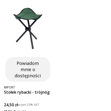
Powiadom
mnie o
dostępności
PRODUCENT
IMPORT
Stołek rybacki - trójnóg
Cena brutto
24,50 zł
w tym
23%
VAT