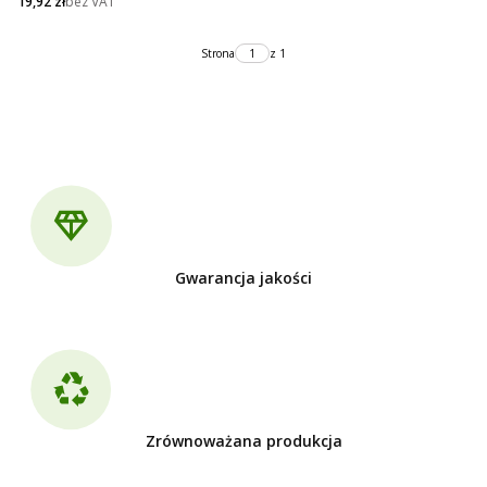
Cena netto
19,92 zł
bez VAT
Strona
z 1
Gwarancja jakości
Zrównoważana produkcja