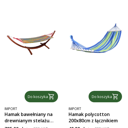
Do koszyka
Do koszyka
PRODUCENT
PRODUCENT
IMPORT
IMPORT
Hamak bawełniany na
Hamak polycotton
drewnianym stelażu
200x80cm z łącznikiem
3,5m