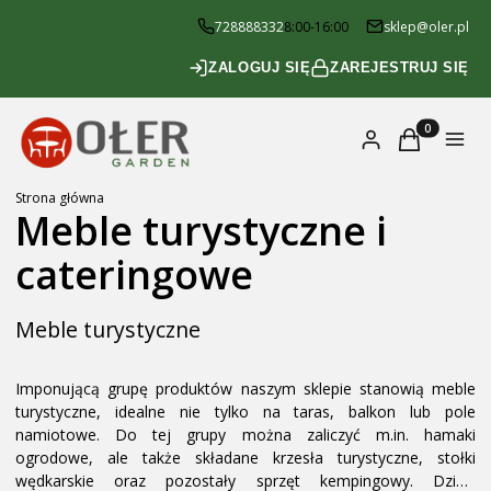
728888332
8:00-16:00
sklep@oler.pl
ZALOGUJ SIĘ
ZAREJESTRUJ SIĘ
Produkty w k
Zaloguj się
Koszyk
Menu
Strona główna
Meble turystyczne i
cateringowe
Meble turystyczne
Imponującą grupę produktów naszym sklepie stanowią meble
turystyczne, idealne nie tylko na taras, balkon lub pole
namiotowe. Do tej grupy można zaliczyć m.in. hamaki
ogrodowe, ale także składane krzesła turystyczne, stołki
wędkarskie oraz pozostały sprzęt kempingowy. Dzięki