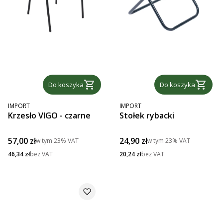
Do koszyka
Do koszyka
PRODUCENT
PRODUCENT
IMPORT
IMPORT
Krzesło VIGO - czarne
Stołek rybacki
Cena brutto
Cena brutto
57,00 zł
24,90 zł
w tym
23%
VAT
w tym
23%
VAT
Cena netto
Cena netto
46,34 zł
bez VAT
20,24 zł
bez VAT