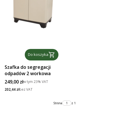
Do koszyka
Szafka do segregacji
odpadów 2 workowa
Cena brutto
249,00 zł
w tym
23%
VAT
Cena netto
202,44 zł
bez VAT
Strona
z 1