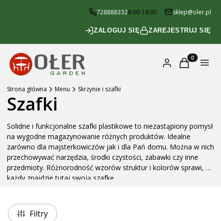
728888332
8:00-16:00
sklep@oler.pl
ZALOGUJ SIĘ
ZAREJESTRUJ SIĘ
Produkty w k
Zaloguj się
Koszyk
Menu
Strona główna
Menu
Skrzynie i szafki
Szafki
Solidne i funkcjonalne szafki plastikowe to niezastąpiony pomysł
na wygodne magazynowanie różnych produktów. Idealne
zarówno dla majsterkowiczów jak i dla Pań domu. Można w nich
przechowywać narzędzia, środki czystości, zabawki czy inne
przedmioty. Różnorodność wzorów struktur i kolorów sprawi, że
każdy znajdzie tutaj swoją szafkę.
Filtry