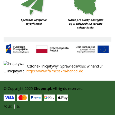
Sprzedaż wyłącznie
Nasze produkty dostępne
wysyłkowa!
są w sklepach na terenie
całego kraju.
Członek Inicjatywy" Sprawiedliwość w handlu"
O inicjatywie:
https://www.fairness-im-handel.de
© Copyright 2025
Shoper.pl
. All rights reserved.
POLSKI
ZŁ