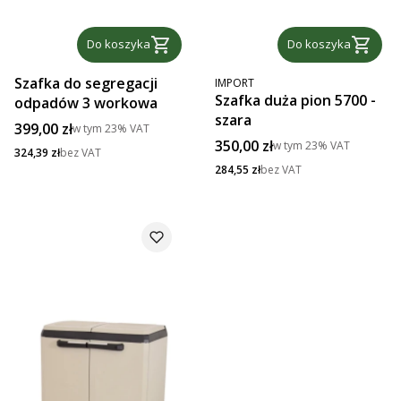
Do koszyka
Do koszyka
PRODUCENT
Szafka do segregacji
IMPORT
Szafka duża pion 5700 -
odpadów 3 workowa
szara
Cena brutto
399,00 zł
w tym
23%
VAT
Cena brutto
350,00 zł
w tym
23%
VAT
Cena netto
324,39 zł
bez VAT
Cena netto
284,55 zł
bez VAT