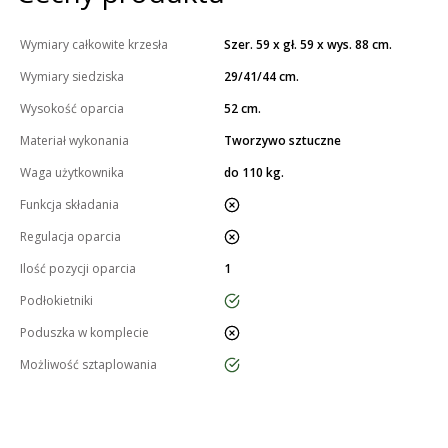
Wymiary całkowite krzesła
Szer. 59 x gł. 59 x wys. 88 cm.
Wymiary siedziska
29/41/44 cm.
Wysokość oparcia
52 cm.
Materiał wykonania
Tworzywo sztuczne
Waga użytkownika
do 110 kg.
nie
Funkcja składania
nie
Regulacja oparcia
Ilość pozycji oparcia
1
tak
Podłokietniki
nie
Poduszka w komplecie
tak
Możliwość sztaplowania