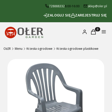
728888332
8:00-16:00
sklep@oler.pl
ZALOGUJ SIĘ
ZAREJESTRUJ SIĘ
Produkty w k
Zaloguj się
Koszyk
Menu
OŁER
Menu
Krzesła ogrodowe
Krzesła ogrodowe plastikowe