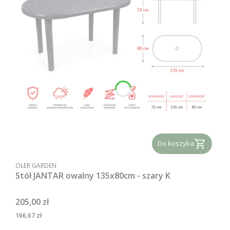
Do koszyka
PRODUCENT
OŁER GARDEN
Stół JANTAR owalny 135x80cm - szary K
Cena
205,00 zł
Cena
166,67 zł