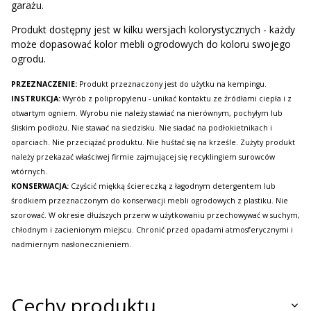
garażu.
Produkt dostępny jest w kilku wersjach kolorystycznych - każdy
może dopasować kolor mebli ogrodowych do koloru swojego
ogrodu.
PRZEZNACZENIE:
Produkt przeznaczony jest do użytku na kempingu.
INSTRUKCJA:
Wyrób z polipropylenu - unikać kontaktu ze źródłami ciepła i z
otwartym ogniem. Wyrobu nie należy stawiać na nierównym, pochyłym lub
śliskim podłożu. Nie stawać na siedzisku. Nie siadać na podłokietnikach i
oparciach. Nie przeciążać produktu. Nie huśtać się na krześle. Zużyty produkt
należy przekazać właściwej firmie zajmującej się recyklingiem surowców
wtórnych.
KONSERWACJA:
Czyścić miękką ściereczką z łagodnym detergentem lub
środkiem przeznaczonym do konserwacji mebli ogrodowych z plastiku. Nie
szorować. W okresie dłuższych przerw w użytkowaniu przechowywać w suchym,
chłodnym i zacienionym miejscu. Chronić przed opadami atmosferycznymi i
nadmiernym nasłonecznieniem.
Cechy produktu