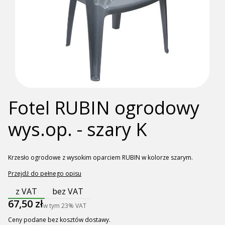
Fotel RUBIN ogrodowy
wys.op. - szary K
Krzesło ogrodowe z wysokim oparciem RUBIN w kolorze szarym.
Przejdź do pełnego opisu
z VAT
bez VAT
Cena
67,50 zł
w tym
23%
VAT
Ceny podane bez kosztów dostawy.