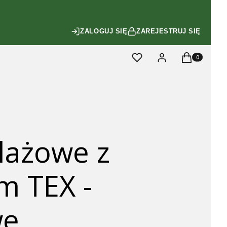
ZALOGUJ SIĘ
ZAREJESTRUJ SIĘ
Produkty w ko
Ulubione
Zaloguj się
Koszyk
lażowe z
m TEX -
we