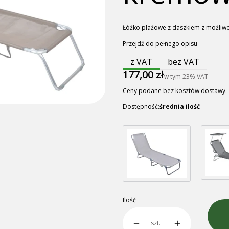
Łóżko plażowe z daszkiem z możliwoś
Przejdź do pełnego opisu
z VAT
bez VAT
Cena
177,00 zł
w tym
23%
VAT
Ceny podane bez kosztów dostawy.
Dostępność:
średnia ilość
Ilość
szt.