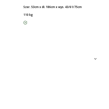
Szer. 53cm x dł. 186cm x wys. 43/61/75cm
110 kg
tak