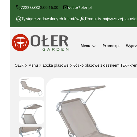
728888332
8:00-16:00
sklep@oler.pl
Tysiące zadowolonych klientów
Produkty najwyższej jakośc
Menu
Promocje
Wyprz
OŁER
Menu
Łóżka plażowe
Łóżko plażowe z daszkiem TEX - kr