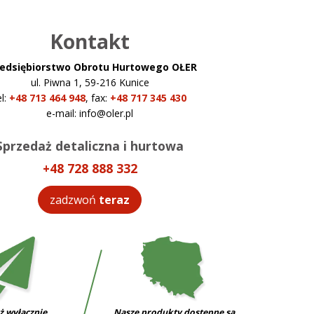
Kontakt
edsiębiorstwo Obrotu Hurtowego OŁER
ul. Piwna 1, 59-216 Kunice
el:
+48 713 464 948
,
fax:
+48 717 345 430
e-mail:
info@oler.pl
Sprzedaż detaliczna i hurtowa
+48 728 888 332
zadzwoń
teraz
ż wyłącznie
Nasze produkty dostępne są