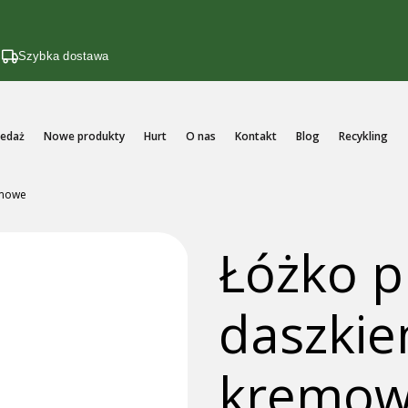
i
Szybka dostawa
edaż
Nowe produkty
Hurt
O nas
Kontakt
Blog
Recykling
emowe
Łóżko p
daszkie
kremo